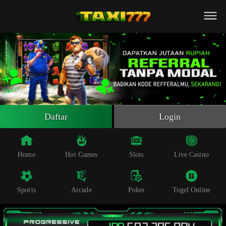
Beranda
Slot Online
Live Casino
Sportsbook
Arcade
Togel Online
Daftar
Login
Poker
Whatsapp
Home
Hot Games
Slots
Live Casino
Telegram
Sports
Arcade
Poker
Togel Online
Livechat