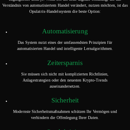
Verständnis von automatisiertem Handel verändert, nutzen möchten, ist das
Opulatrix-Handelssystem die beste Option:
Automatisierung
Das System nutzt eines der umfassendsten Prinzipien für
automatisierten Handel und intelligente Lernalgorithmen.
Zeitersparnis
Sie müssen sich nicht mit komplizierten Richtlinien,
Anlagestrategien oder den neuesten Krypto-Trends
auseinandersetzen.
Sicherheit
Modernste Sicherheitsmaßnahmen schützen Ihr Vermögen und
verhindern die Offenlegung Ihrer Daten.