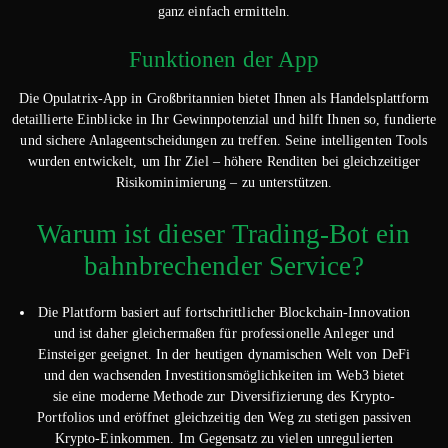
ganz einfach ermitteln.
Funktionen der App
Die Opulatrix-App in Großbritannien bietet Ihnen als Handelsplattform
detaillierte Einblicke in Ihr Gewinnpotenzial und hilft Ihnen so, fundierte
und sichere Anlageentscheidungen zu treffen. Seine intelligenten Tools
wurden entwickelt, um Ihr Ziel – höhere Renditen bei gleichzeitiger
Risikominimierung – zu unterstützen.
Warum ist dieser Trading-Bot ein
bahnbrechender Service?
Die Plattform basiert auf fortschrittlicher Blockchain-Innovation
und ist daher gleichermaßen für professionelle Anleger und
Einsteiger geeignet. In der heutigen dynamischen Welt von DeFi
und den wachsenden Investitionsmöglichkeiten im Web3 bietet
sie eine moderne Methode zur Diversifizierung des Krypto-
Portfolios und eröffnet gleichzeitig den Weg zu stetigen passiven
Krypto-Einkommen. Im Gegensatz zu vielen unregulierten