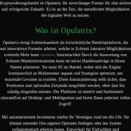
Kryptowährungshandel ist Opulatrix Ihr zuverlässiger Partner für eine sichere
und erfolgreiche Zukunft. Es ist an der Zeit, die unendlichen Möglichkeiten
der digitalen Welt zu nutzen.
Was ist Opulatrix?
Opulatrix erregt Aufmerksamkeit als fortschrittliche Handelsplattform, die
mit innovativen Formeln arbeitet, welche in Echtzeit lukrative Möglichkeiten
ermitteln.Mehr lesen
opulatrix
Internetartikel Durch die Auswertung von
Echtzeit-Marktinformationen kann sie sofort Handelsaufträge in Ihrem
Namen platzieren. Sie nutzt KI im Handel, wobei sich die Engine
kontinuierlich an Marktmuster anpasst und Strategien optimiert, um
maximale Gewinne zu erzielen. Diese Automatisierung stellt sicher, dass
Positionen zum optimalen Zeitpunkt ausgeführt werden, ohne dass Sie
ständig eingreifen müssen. Die Plattform ist intuitiv und funktioniert
einwandfrei auf Desktop- und Mobilgeräten und bietet Ihnen jederzeit vollen
Zugriff.
Mit automatisiertem Investieren wächst Ihr Vermögen rund um die Uhr. Sie
können entweder Ihre eigenen Optionen festlegen oder das System
vollautomatisch arbeiten lassen. Entwickelt für Einfachheit und