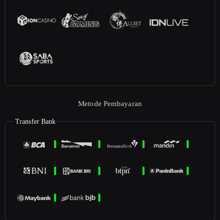
Metode Pembayaran
Transfer Bank