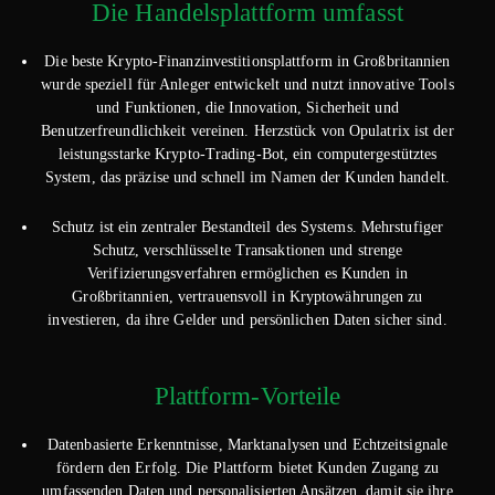
Die Handelsplattform umfasst
Die beste Krypto-Finanzinvestitionsplattform in Großbritannien
wurde speziell für Anleger entwickelt und nutzt innovative Tools
und Funktionen, die Innovation, Sicherheit und
Benutzerfreundlichkeit vereinen. Herzstück von Opulatrix ist der
leistungsstarke Krypto-Trading-Bot, ein computergestütztes
System, das präzise und schnell im Namen der Kunden handelt.
Schutz ist ein zentraler Bestandteil des Systems. Mehrstufiger
Schutz, verschlüsselte Transaktionen und strenge
Verifizierungsverfahren ermöglichen es Kunden in
Großbritannien, vertrauensvoll in Kryptowährungen zu
investieren, da ihre Gelder und persönlichen Daten sicher sind.
Plattform-Vorteile
Datenbasierte Erkenntnisse, Marktanalysen und Echtzeitsignale
fördern den Erfolg. Die Plattform bietet Kunden Zugang zu
umfassenden Daten und personalisierten Ansätzen, damit sie ihre