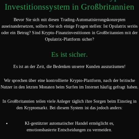
Investitionssystem in Großbritannien
Bevor Sie sich mit diesen Trading-Automatisierungskonzepten
auseinandersetzen, sollten Sie sich einige Fragen stellen: Ist Opulatrix seriös
oder ein Betrug? Sind Krypto-Finanzinvestitionen in Großbritannien mit der
Opulatrix-Plattform sicher?
Es ist sicher.
Es ist an der Zeit, die Bedenken unserer Kunden auszuräumen!
Wir sprechen über eine kontrollierte Krypto-Plattform, nach der britische
Nutzer in den letzten Monaten beim Surfen im Internet häufig gefragt haben.
In Großbritannien teilen viele Anleger täglich ihre Sorgen beim Einstieg in
den Kryptomarkt. Bei diesem System ist das jedoch anders:
KI-gestützter automatischer Handel ermöglicht es,
emotionsbasierte Entscheidungen zu vermeiden.