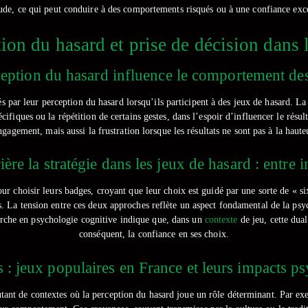
itude, ce qui peut conduire à des comportements risqués ou à une confiance exce
ion du hasard et prise de décision dans 
ption du hasard influence le comportement des
s par leur perception du hasard lorsqu’ils participent à des jeux de hasard. L
spécifiques ou la répétition de certains gestes, dans l’espoir d’influencer le rés
gagement, mais aussi la frustration lorsque les résultats ne sont pas à la hauteu
re la stratégie dans les jeux de hasard : entre in
our choisir leurs badges, croyant que leur choix est guidé par une sorte de « s
s. La tension entre ces deux approches reflète un aspect fondamental de la psych
cherche en psychologie cognitive indique que, dans un
contexte
de jeu, cette dual
conséquent, la confiance en ses choix.
s : jeux populaires en France et leurs impacts p
autant de contextes où la perception du hasard joue un rôle déterminant. Par e