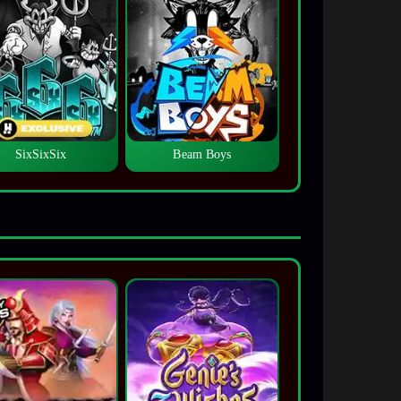
SixSixSix
Beam Boys