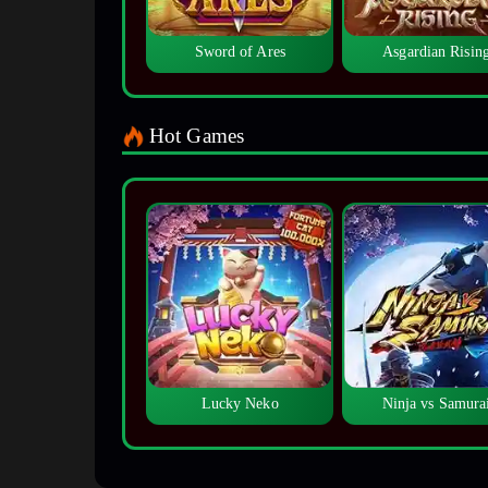
Sword of Ares
Asgardian Risin
Hot Games
Lucky Neko
Ninja vs Samura