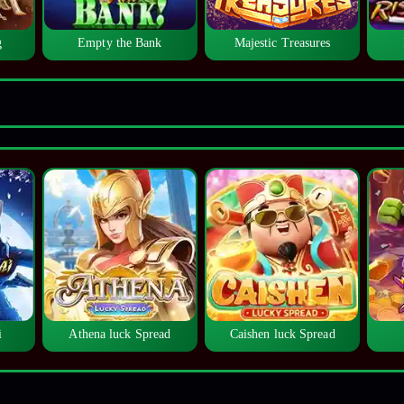
g
Empty the Bank
Majestic Treasures
i
Athena luck Spread
Caishen luck Spread