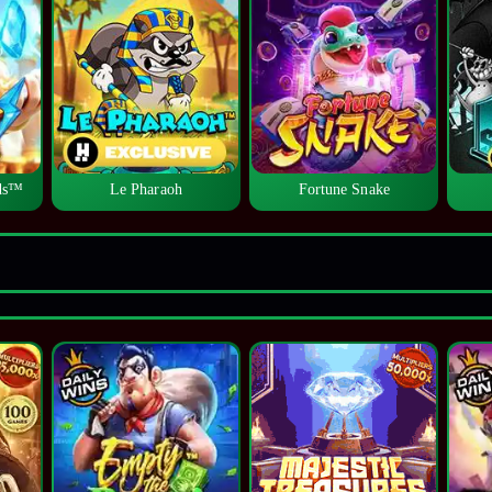
lds™
Le Pharaoh
Fortune Snake