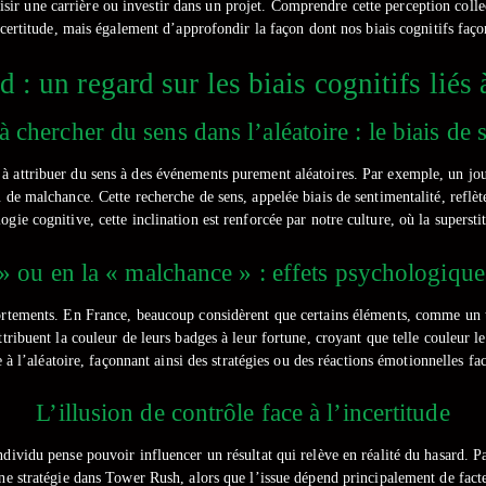
sir une carrière ou investir dans un projet. Comprendre cette perception colle
ncertitude, mais également d’approfondir la façon dont nos biais cognitifs faç
: un regard sur les biais cognitifs liés
 chercher du sens dans l’aléatoire : le biais de 
e à attribuer du sens à des événements purement aléatoires. Par exemple, un jo
de malchance. Cette recherche de sens, appelée biais de sentimentalité, reflèt
ie cognitive, cette inclination est renforcée par notre culture, où la superstit
» ou en la « malchance » : effets psychologiqu
ements. En France, beaucoup considèrent que certains éléments, comme un trèf
tribuent la couleur de leurs badges à leur fortune, croyant que telle couleur 
à l’aléatoire, façonnant ainsi des stratégies ou des réactions émotionnelles face
L’illusion de contrôle face à l’incertitude
ividu pense pouvoir influencer un résultat qui relève en réalité du hasard. P
ne stratégie dans Tower Rush, alors que l’issue dépend principalement de facteu