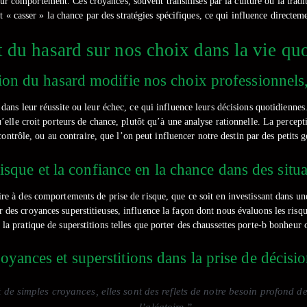
eur comportement. Ces croyances, souvent transmises par la culture ou la tradi
 « casser » la chance par des stratégies spécifiques, ce qui influence directeme
 du hasard sur nos choix dans la vie qu
tion du hasard modifie nos choix professionnels
dans leur réussite ou leur échec, ce qui influence leurs décisions quotidienne
u’elle croit porteurs de chance, plutôt qu’à une analyse rationnelle. La percept
ontrôle, ou au contraire, que l’on peut influencer notre destin par des petits 
isque et la confiance en la chance dans des situ
re à des comportements de prise de risque, que ce soit en investissant dans une
des croyances superstitieuses, influence la façon dont nous évaluons les risques
la pratique de superstitions telles que porter des chaussettes porte-b bonheur 
royances et superstitions dans la prise de décisi
 de simples croyances, elles sont des reflets de notre besoin profond de
l’aléatoire.”