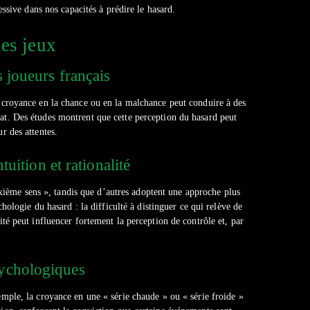
ssive dans nos capacités à prédire le hasard.
les jeux
 joueurs français
a croyance en la chance ou en la malchance peut conduire à des
ultat. Des études montrent que cette perception du hasard peut
r des attentes.
tuition et rationalité
ixième sens », tandis que d’autres adoptent une approche plus
ologie du hasard : la difficulté à distinguer ce qui relève de
ité peut influencer fortement la perception de contrôle et, par
sychologiques
xemple, la croyance en une « série chaude » ou « série froide »