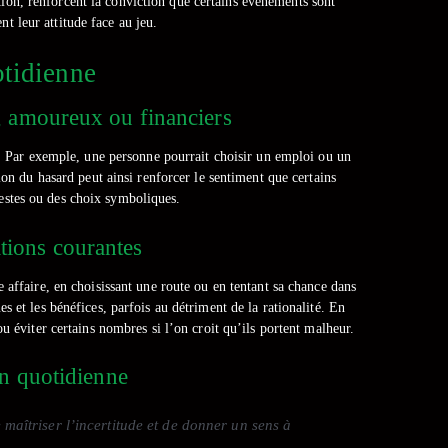
tion, renforcent la conviction que certains événements sont
nt leur attitude face au jeu.
otidienne
, amoureux ou financiers
s. Par exemple, une personne pourrait choisir un emploi ou un
ion du hasard peut ainsi renforcer le sentiment que certains
gestes ou des choix symboliques.
ations courantes
 affaire, en choisissant une route ou en tentant sa chance dans
 et les bénéfices, parfois au détriment de la rationalité. En
ou éviter certains nombres si l’on croit qu’ils portent malheur.
on quotidienne
 maîtriser l’incertitude et de donner un sens à