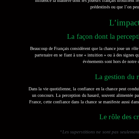
influence la manière dont les joueurs français modifient l
prédestinés ou que l’on peut
L’impact
La façon dont la percep
Beaucoup de Français considèrent que la chance joue un rôle 
partenaire en se fiant à une « intuition » ou à des signes q
événements sont hors de notre c
La gestion du r
Dans la vie quotidienne, la confiance en la chance peut condui
un concours. La perception du hasard, souvent alimentée par 
France, cette confiance dans la chance se manifeste aussi dans 
Le rôle des c
“Les superstitions ne sont pas seulement