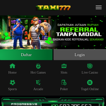
Beranda
Slot Online
Live Casino
Sportsbook
Arcade
Togel Online
Daftar
Login
Poker
Whatsapp
Home
Hot Games
Slots
Live Casino
Telegram
Sports
Arcade
Poker
Togel Online
Livechat