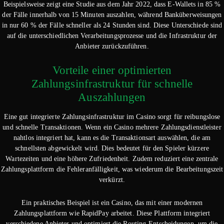
Beispielsweise zeigt eine Studie aus dem Jahr 2022, dass E-Wallets in 85 %
der Fälle innerhalb von 15 Minuten auszahlen, während Banküberweisungen
in nur 60 % der Fälle schneller als 24 Stunden sind. Diese Unterschiede sind
auf die unterschiedlichen Verarbeitungsprozesse und die Infrastruktur der
Anbieter zurückzuführen.
Vorteile einer optimierten
Zahlungsinfrastruktur für schnelle
Auszahlungen
Eine gut integrierte Zahlungsinfrastruktur im Casino sorgt für reibungslose
und schnelle Transaktionen. Wenn ein Casino mehrere Zahlungsdienstleister
nahtlos integriert hat, kann es die Transaktionsart auswählen, die am
schnellsten abgewickelt wird. Dies bedeutet für den Spieler kürzere
Wartezeiten und eine höhere Zufriedenheit. Zudem reduziert eine zentrale
Zahlungsplattform die Fehleranfälligkeit, was wiederum die Bearbeitungszeit
verkürzt.
Ein praktisches Beispiel ist ein Casino, das mit einer modernen
Zahlungsplattform wie RapidPay arbeitet. Diese Plattform integriert
verschiedene Anbieter und optimiert die Routing-Entscheidungen, um die