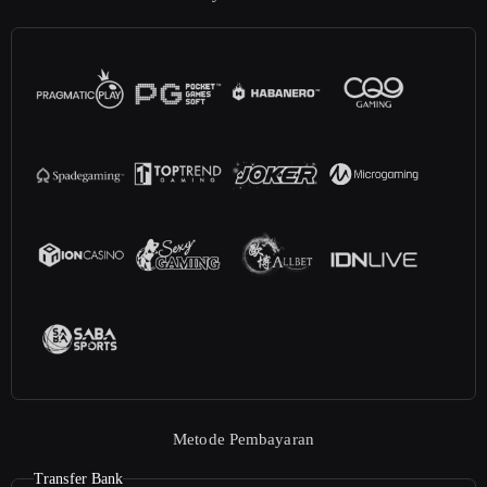
Metode Pembayaran
Transfer Bank