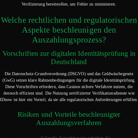
Verifizierung bereitstellen, um Fehler zu minimieren.
Welche rechtlichen und regulatorischen
Aspekte beschleunigen den
Auszahlungsprozess?
Vorschriften zur digitalen Identitätsprüfung in
Deutschland
Die Datenschutz-Grundverordnung (DSGVO) und das Geldwäschegesetz
(GwG) setzen klare Rahmenbedingungen für die digitale Identitätsprüfung.
Diese Vorschriften erfordern, dass Casinos sichere Verfahren nutzen, die
dennoch effizient sind. Die Nutzung zertifizierter Verifikationsdienste wie
IDnow ist hier ein Vorteil, da sie alle regulatorischen Anforderungen erfüllen.
Risiken und Vorteile beschleunigter
Auszahlungsverfahren
„Schnelle Auszahlungen erhöhen die