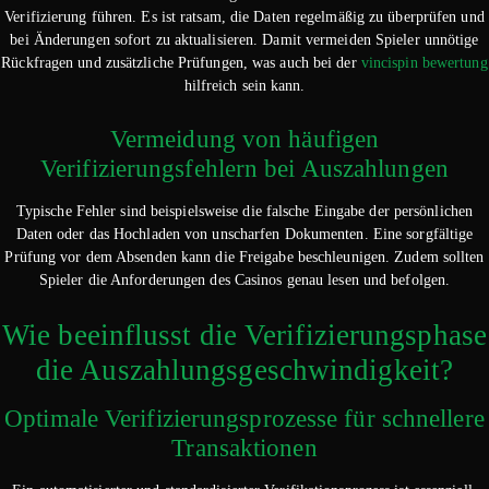
Verifizierung führen. Es ist ratsam, die Daten regelmäßig zu überprüfen und
bei Änderungen sofort zu aktualisieren. Damit vermeiden Spieler unnötige
Rückfragen und zusätzliche Prüfungen, was auch bei der
vincispin bewertung
hilfreich sein kann.
Vermeidung von häufigen
Verifizierungsfehlern bei Auszahlungen
Typische Fehler sind beispielsweise die falsche Eingabe der persönlichen
Daten oder das Hochladen von unscharfen Dokumenten. Eine sorgfältige
Prüfung vor dem Absenden kann die Freigabe beschleunigen. Zudem sollten
Spieler die Anforderungen des Casinos genau lesen und befolgen.
Wie beeinflusst die Verifizierungsphase
die Auszahlungsgeschwindigkeit?
Optimale Verifizierungsprozesse für schnellere
Transaktionen