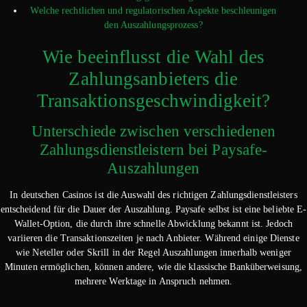
Welche rechtlichen und regulatorischen Aspekte beschleunigen
den Auszahlungsprozess?
Wie beeinflusst die Wahl des
Zahlungsanbieters die
Transaktionsgeschwindigkeit?
Unterschiede zwischen verschiedenen
Zahlungsdienstleistern bei Paysafe-
Auszahlungen
In deutschen Casinos ist die Auswahl des richtigen Zahlungsdienstleisters
entscheidend für die Dauer der Auszahlung. Paysafe selbst ist eine beliebte E-
Wallet-Option, die durch ihre schnelle Abwicklung bekannt ist. Jedoch
variieren die Transaktionszeiten je nach Anbieter. Während einige Dienste
wie Neteller oder Skrill in der Regel Auszahlungen innerhalb weniger
Minuten ermöglichen, können andere, wie die klassische Banküberweisung,
mehrere Werktage in Anspruch nehmen.