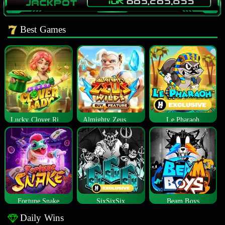
Best Games
Lucky Clover Riches
Almighty Zeus Wilds™
Le Pharaoh
Fortune Snake
SixSixSix
Beam Boys
Daily Wins