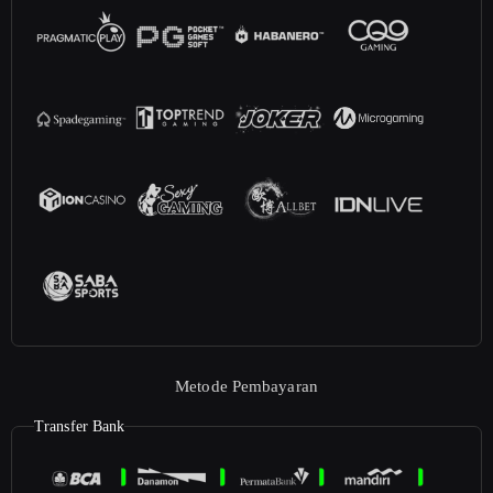
Metode Pembayaran
Transfer Bank