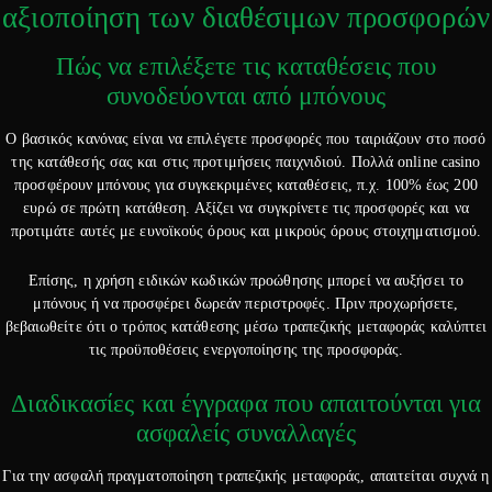
αξιοποίηση των διαθέσιμων προσφορών
Πώς να επιλέξετε τις καταθέσεις που
συνοδεύονται από μπόνους
Ο βασικός κανόνας είναι να επιλέγετε προσφορές που ταιριάζουν στο ποσό
της κατάθεσής σας και στις προτιμήσεις παιχνιδιού. Πολλά online casino
προσφέρουν μπόνους για συγκεκριμένες καταθέσεις, π.χ. 100% έως 200
ευρώ σε πρώτη κατάθεση. Αξίζει να συγκρίνετε τις προσφορές και να
προτιμάτε αυτές με ευνοϊκούς όρους και μικρούς όρους στοιχηματισμού.
Επίσης, η χρήση ειδικών κωδικών προώθησης μπορεί να αυξήσει το
μπόνους ή να προσφέρει δωρεάν περιστροφές. Πριν προχωρήσετε,
βεβαιωθείτε ότι ο τρόπος κατάθεσης μέσω τραπεζικής μεταφοράς καλύπτει
τις προϋποθέσεις ενεργοποίησης της προσφοράς.
Διαδικασίες και έγγραφα που απαιτούνται για
ασφαλείς συναλλαγές
Για την ασφαλή πραγματοποίηση τραπεζικής μεταφοράς, απαιτείται συχνά η