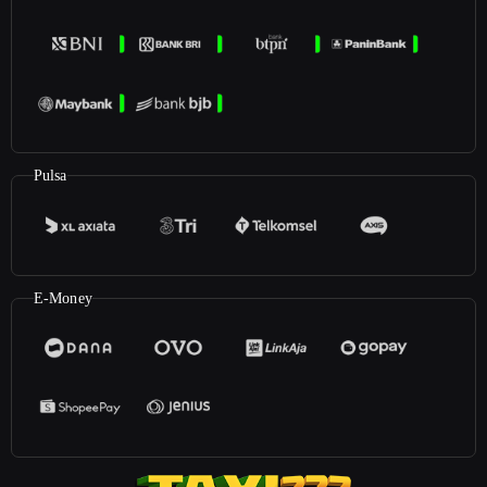
Pulsa
E-Money